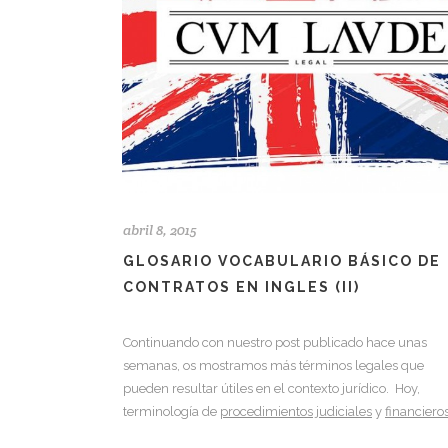
abril 8, 2015
GLOSARIO VOCABULARIO BÁSICO DE
CONTRATOS EN INGLES (II)
Continuando con nuestro post publicado hace unas
semanas, os mostramos más términos legales que
pueden resultar útiles en el contexto jurídico. Hoy,
terminología de
procedimientos judiciales
y
financiero