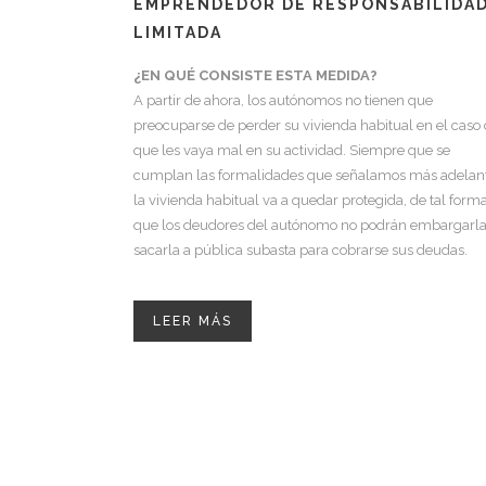
EMPRENDEDOR DE RESPONSABILIDA
LIMITADA
¿EN QUÉ CONSISTE ESTA MEDIDA?
A partir de ahora, los autónomos no tienen que
preocuparse de perder su vivienda habitual en el caso
que les vaya mal en su actividad. Siempre que se
cumplan las formalidades que señalamos más adelant
la vivienda habitual va a quedar protegida, de tal form
que los deudores del autónomo no podrán embargarla
sacarla a pública subasta para cobrarse sus deudas.
LEER MÁS