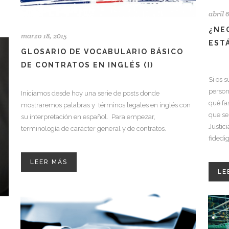
abril 
¿NE
marzo 18, 2015
EST
GLOSARIO DE VOCABULARIO BÁSICO
DE CONTRATOS EN INGLÉS (I)
Si os 
person
Iniciamos desde hoy una serie de posts donde
qué fa
mostraremos palabras y términos legales en inglés con
que se
su interpretación en español. Para empezar,
Justic
terminología de carácter general y de contratos.
fidedi
LEER MÁS
LE