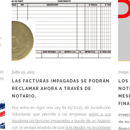
n
Í
.
julio 23, 2015
mayo 
jo,
as,
LAS FACTURAS IMPAGADAS SE PODRÁN
LOS
RECLAMAR AHORA A TRAVÉS DE
NOT
NOTARIO.
MESE
FIN
Hoy entra en vigor una Ley (la 15/2015, de Jurisdicción
Voluntaria) que permite a las empresas
exigir a sus
PYMES
deudores las facturas impagadas a través de un Notario
,
de not
con la ventaja añadida de que
si el deudor no le contesta
finan