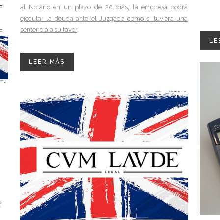
al Notario en un plazo de 20 días, la empresa podrá
ejecutar la deuda ante el Juzgado como si tuviera una
sentencia a su favor
.
LE
LEER MÁS
s
.