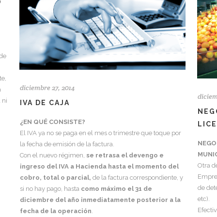
D
 de
e,
diciembre 27, 2014
a
diciem
 ni
IVA DE CAJA
NEG
¿EN QUÉ CONSISTE?
LIC
El IVA ya no se paga en el mes o trimestre que toque por
NEGOC
la fecha de emisión de la factura.
MUNIC
Con el nuevo régimen,
se retrasa el devengo e
Otra d
ingreso del IVA a Hacienda hasta el momento del
Empren
cobro, total o parcial
,
de la factura correspondiente, y
de det
si no hay pago, hasta
como máximo el 31 de
etc).
diciembre del año inmediatamente posterior a la
Efecti
fecha de la operación
.