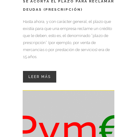
SE ACORTA EL PLAZO PARA RECLAMAR
DEUDAS (PRESCRIPCIÓN)
Hasta ahora, y con carácter general, el plazo que
existía para que una empresa reclame un crédito
que le deben, esto es, el denominado “plazo de
prescripción” (por ejemplo, por venta de
mercancías o por prestación de servicios) era de
15 años.
LEER MÁS