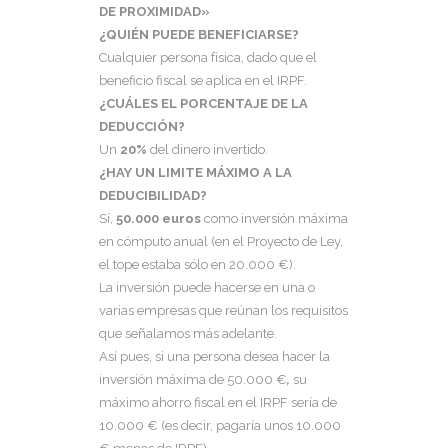
DE PROXIMIDAD»
¿QUIÉN PUEDE BENEFICIARSE?
Cualquier persona física, dado que el
beneficio fiscal se aplica en el IRPF.
¿CUÁLES EL PORCENTAJE DE LA
DEDUCCIÓN?
Un
20%
del dinero invertido.
¿HAY UN LIMITE MÁXIMO A LA
DEDUCIBILIDAD?
Sí,
50.000 euros
como inversión máxima
en cómputo anual (en el Proyecto de Ley,
el tope estaba sólo en 20.000 €).
La inversión puede hacerse en una o
varias empresas que reúnan los requisitos
que señalamos más adelante.
Así pues, si una persona desea hacer la
inversión máxima de 50.000 €
,
su
máximo ahorro fiscal en el IRPF sería de
10.000 € (es decir, pagaría unos 10.000