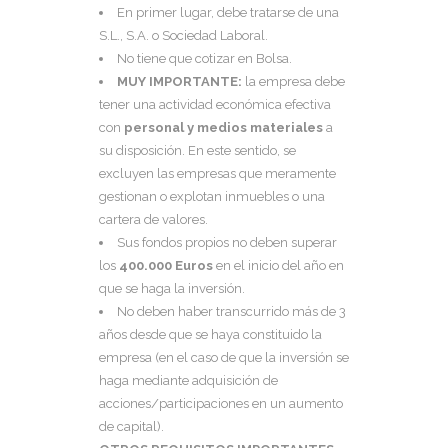
En primer lugar, debe tratarse de una
S.L., S.A. o Sociedad Laboral.
No tiene que cotizar en Bolsa.
MUY IMPORTANTE
:
la empresa debe
tener una actividad económica efectiva
con
personal y medios materiales
a
su disposición. En este sentido, se
excluyen las empresas que meramente
gestionan o explotan inmuebles o una
cartera de valores.
Sus fondos propios no deben superar
los
400.000 Euros
en el inicio del año en
que se haga la inversión.
No deben haber transcurrido más de 3
años desde que se haya constituido la
empresa (en el caso de que la inversión se
haga mediante adquisición de
acciones/participaciones en un aumento
de capital).